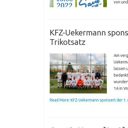
von und 
KFZ-Uekermann sponse
Trikotsatz
Am verg
Uekerma
lassen 
bedankt
wunderv
1A in V
Read More: KFZ-Uekermann sponsert der 1. 