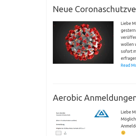
Neue Coronaschutzv
Liebe M
gestern
veröffen
wollen 
sofort 
erfrage
Read Mo
Aerobic Anmeldungen
Liebe M
Möglich
Anmelde