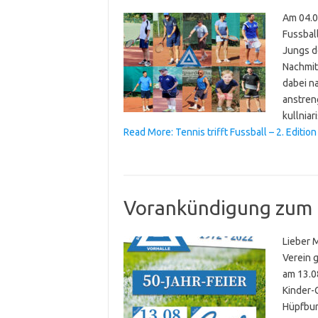
Am 04.09
Fussball
Jungs d
Nachmit
dabei na
anstren
kullniar
Read More: Tennis trifft Fussball – 2. Edition
Vorankündigung zum 
Lieber 
Verein 
am 13.08
Kinder-
Hüpfburg